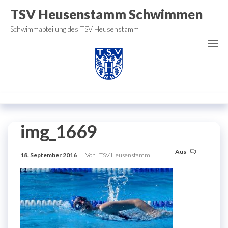
Zum
TSV Heusenstamm Schwimmen
Inhalt
Schwimmabteilung des TSV Heusenstamm
springen
img_1669
Aus
18. September 2016
Von
TSV Heusenstamm