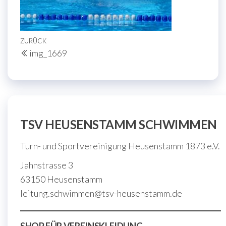
Beitragsnavigation
Vorheriger
ZURÜCK
img_1669
Beitrag
TSV HEUSENSTAMM SCHWIMMEN
Turn- und Sportvereinigung Heusenstamm 1873 e.V.
Jahnstrasse 3
63150 Heusenstamm
leitung.schwimmen@tsv-heusenstamm.de
SHOP FÜR VEREINSKLEIDUNG