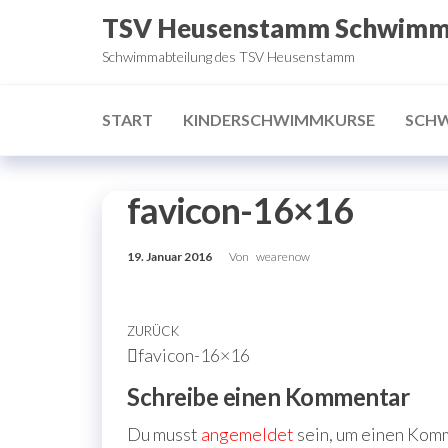
Zum
TSV Heusenstamm Schwim
Inhalt
Schwimmabteilung des TSV Heusenstamm
springen
START
KINDERSCHWIMMKURSE
SCH
favicon-16×16
19. Januar 2016
Von
wearenow
Beitragsnavigation
Vorheriger
ZURÜCK
favicon-16×16
Beitrag
Schreibe einen Kommentar
Du musst
angemeldet
sein, um einen Kom