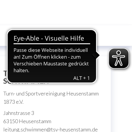
TSV HEUSENSTAMM
SCHWIMMEN
Turn- und Sportvereinigung Heusenstamm
1873 e.V.
Jahnstrasse 3
63150 Heusenstamm
leitung.schwimmen@tsv-heusenstamm.de