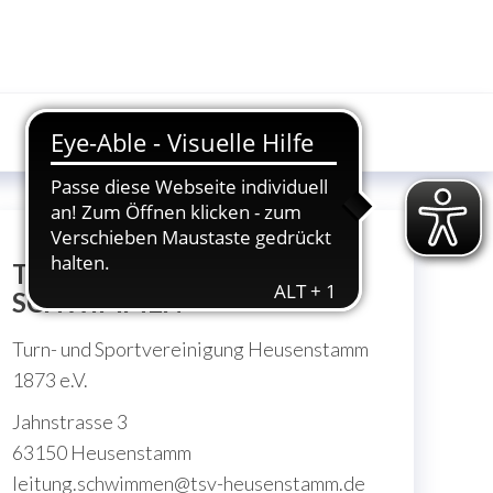
TSV HEUSENSTAMM
SCHWIMMEN
Turn- und Sportvereinigung Heusenstamm
1873 e.V.
Jahnstrasse 3
63150 Heusenstamm
leitung.schwimmen@tsv-heusenstamm.de