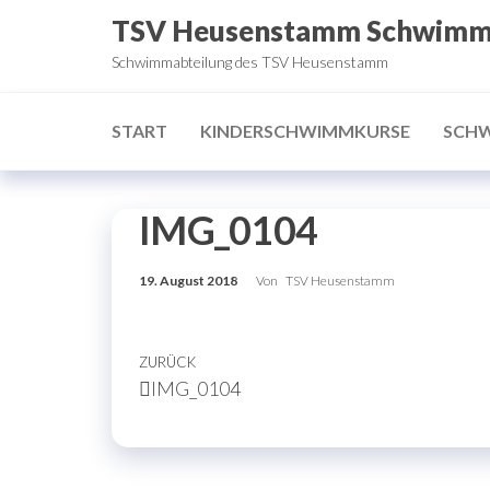
Zum
TSV Heusenstamm Schwim
Inhalt
Schwimmabteilung des TSV Heusenstamm
springen
START
KINDERSCHWIMMKURSE
SCH
IMG_0104
19. August 2018
Von
TSV Heusenstamm
Beitragsnavigation
Vorheriger
ZURÜCK
IMG_0104
Beitrag