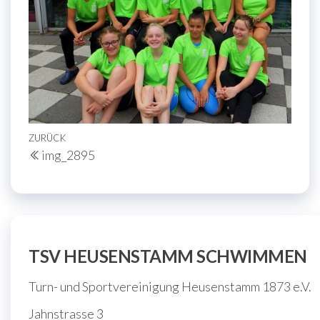
Beitragsnavigation
Vorheriger
ZURÜCK
img_2895
Beitrag
TSV HEUSENSTAMM SCHWIMMEN
Turn- und Sportvereinigung Heusenstamm 1873 e.V.
Jahnstrasse 3