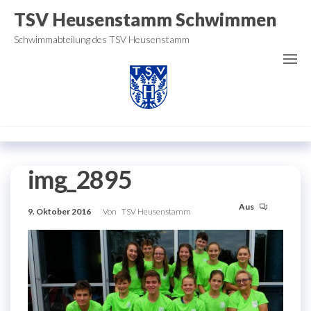
Zum
TSV Heusenstamm Schwimmen
Inhalt
Schwimmabteilung des TSV Heusenstamm
springen
img_2895
Aus
9. Oktober 2016
Von
TSV Heusenstamm