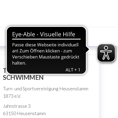
TSV HEUSENSTAMM
SCHWIMMEN
Turn- und Sportvereinigung Heusenstamm
1873 e.V.
Jahnstrasse 3
63150 Heusenstamm