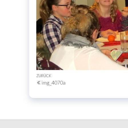
Beitragsnavigation
Vorheriger
ZURÜCK
img_4070a
Beitrag