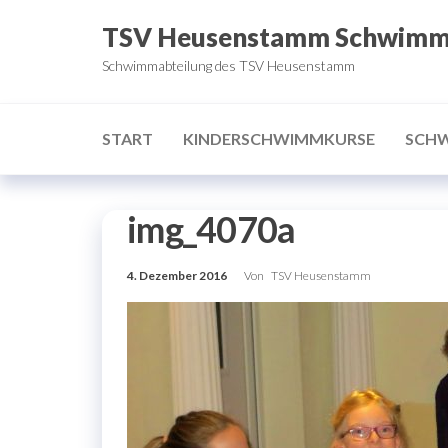
Zum
TSV Heusenstamm Schwim
Inhalt
Schwimmabteilung des TSV Heusenstamm
springen
START
KINDERSCHWIMMKURSE
SCH
img_4070a
4. Dezember 2016
Von
TSV Heusenstamm