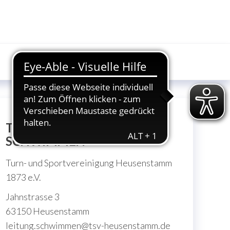
TSV HEUSENSTAMM
SCHWIMMEN
Turn- und Sportvereinigung Heusenstamm
1873 e.V.
Jahnstrasse 3
63150 Heusenstamm
leitung.schwimmen@tsv-heusenstamm.de