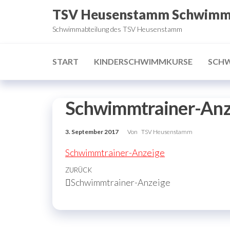
Zum
TSV Heusenstamm Schwim
Inhalt
Schwimmabteilung des TSV Heusenstamm
springen
START
KINDERSCHWIMMKURSE
SCH
Schwimmtrainer-Anz
3. September 2017
Von
TSV Heusenstamm
Schwimmtrainer-Anzeige
Beitragsnavigation
Vorheriger
ZURÜCK
Schwimmtrainer-Anzeige
Beitrag