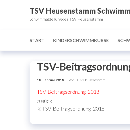
Zum
TSV Heusenstamm Schwim
Inhalt
Schwimmabteilung des TSV Heusenstamm
springen
START
KINDERSCHWIMMKURSE
SCH
TSV-Beitragsordnun
18. Februar 2018
Von
TSV Heusenstamm
TSV-Beitragsordnung-2018
Beitragsnavigation
Vorheriger
ZURÜCK
TSV-Beitragsordnung-2018
Beitrag