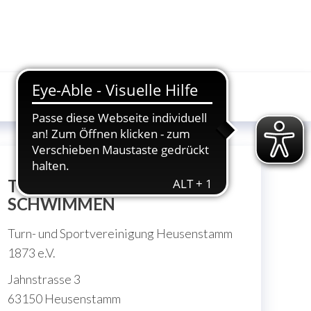
TSV HEUSENSTAMM
SCHWIMMEN
Turn- und Sportvereinigung Heusenstamm
1873 e.V.
Jahnstrasse 3
63150 Heusenstamm