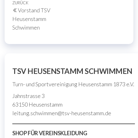
Beitragsnavigation
Vorheriger
ZURÜCK
Vorstand TSV
Beitrag
Heusenstamm
Schwimmen
TSV HEUSENSTAMM SCHWIMMEN
Turn- und Sportvereinigung Heusenstamm 1873 e.V.
Jahnstrasse 3
63150 Heusenstamm
leitung.schwimmen@tsv-heusenstamm.de
SHOP FÜR VEREINSKLEIDUNG